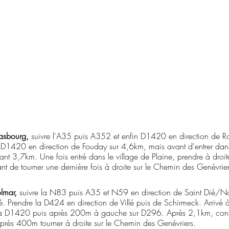
rasbourg,
suivre l'A35 puis A352 et enfin D1420 en direction de R
a D1420 en direction de Fouday sur 4,6km, mais avant d'entrer dans
nt 3,7km. Une fois entré dans le village de Plaine, prendre à droit
 de tourner une dernière fois à droite sur le Chemin des Genévrier
lmar,
suivre la N83 puis A35 et N59 en direction de Saint Dié/
. Prendre la D424 en direction de Villé puis de Schirmeck. Arrivé à 
r la D1420 puis après 200m à gauche sur D296. Après 2,1km, conti
près 400m tourner à droite sur le Chemin des Genévriers.