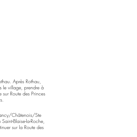
othau. Après Rothau,
 le village, prendre à
e sur Route des Princes
s.
Nancy/Châtenois/Ste
Saint-Blaise-la-Roche,
nuer sur la Route des