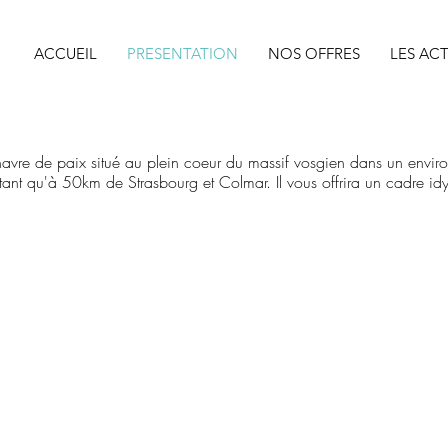
ACCUEIL
PRESENTATION
NOS OFFRES
LES ACT
 havre de paix situé au plein coeur du massif vosgien dans un envi
étant qu'à 50km de Strasbourg et Colmar. Il vous offrira un cadre idyl