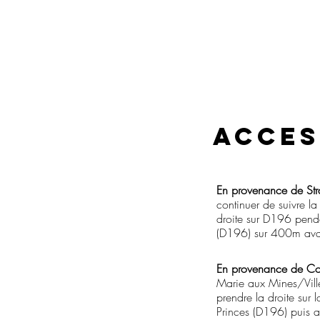
acces
En provenance de St
continuer de suivre l
droite sur D196 penda
(D196) sur 400m avant
En provenance de Co
Marie aux Mines/Villé
prendre la droite su
Princes (D196) puis a