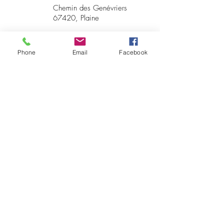
Chemin des Genévriers
67420, Plaine
Phone
Email
Facebook
contact
07.65.87.73.95
info@lesgenevriers.net
Politique de confidentialité
Conditions générales d'utilisation
Conditions générales des ventes